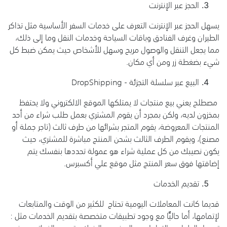
الحجز عبر الإنترنت
يسهل الحجز عبر الإنترنت التعرف على خدمات السفر الأساسية مثل تذاكر
الطيران وغرف الفنادق وباقات السياحة وخدمات النقل وما إلى ذلك،
مما يجعل التنقل والوصول مريح وسهل للأشخاص حيث يمكن ضبط كل
شيء بضغطة زر ومن أي مكان.
البيع عبر سلسلة التجزئة - DropShipping
مصطلح يعني بيع منتجات لا يمتلكها الموقع الالكتروني ولا يحتفظ
بمخزون لديه، ولكن بمجرد أن يقوم المشتري بعمل طلب شراء من أحد
المنتجات المعروضة، يقوم المتجر بشرائها من طرف ثالث (تاجر جملة أو
مصنع)، ويقوم الطرف الثالث بشحن المنتج مباشرة للمشتري، حيث
يكون نصيبك من كل عملية شراء هو عمولة تحددها بنفسك يتم
إضافتها فوق سعر المنتج مثل موقع علي أكسبرس.
تقديم الخدمات
قديما كانت المعاملات اليومية تحتاج للكثير من الوقت والمتابعات
لإتمامها، أما حاليًَا مع وجود تطبيقات متخصصة بتقديم الخدمات مثل :