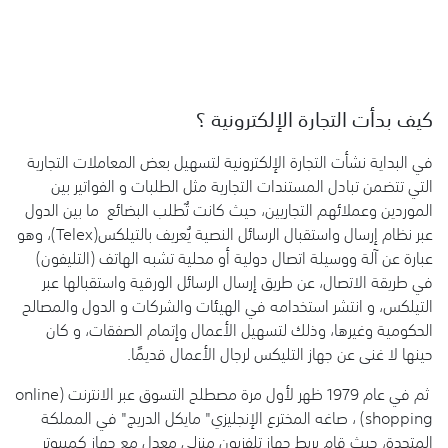
كيف بدأت التجارة الإلكترونية ؟
في البداية نشأت التجارة الإلكترونية لتسهيل بعض المعاملات التجارية
التي تتضمن تبادل المستندات التجارية مثل الطلبات و الفواتير بين
الموردين وعملائهم التجاريين، حيث كانت تٌطلب البضائع ما بين الدول
عبر نظام إرسال واستقبال الرسائل النصية يُعريف بالتيلكس(Telex)، وهو
عبارة عن آلة ووسيلة اتصال دولية أو محلية تشبه الهاتف (التليفون)
في طريقة الاتصال، عن طريق إرسال الرسائل الورقية واستقبالها عبر
التيلكس، و انتشر استخدامه في الهيئات والشركات و الدول والمصالح
الحكومية وغيرها، وذلك لتسهيل الأعمال وإتمام الصفقات، و كان
حينها لا غنى عن جهاز التليكس لرجال الأعمال قديمًا.
ثم في عام 1979 ظهر لأول مرة مصطلح التسوق عبر الانترنت (online
shopping) ، صاغه المخترع الإنجليزي" مايكل الدريج" في المملكة
المتحدة، حيث قام بربط جهاز تلفزيون منزلي معدل مع جهاز كمبيوتر