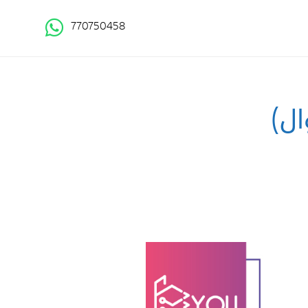
770750458
ال)