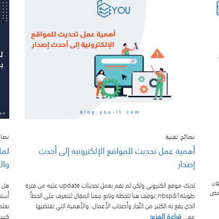
نصائح تقنية
نصائ
أهمية عمل تحديث للمواقع الإلكترونية إلى أحدث
لما
إصدار
وال
ون
لديك موقع الكتروني ولكن لم تقم بعمل تحديثات update عليه من فترة
هل س
بعض
طويلة؟&nbsp; توقف هنا للحظة وتابع معنا المقال لتتعرف على الخطأ
الذي يقع به الكثير من التُجار وأصحاب الأعمال، والأهمية التي تقتضيها
نعلم
قراءة المزيد
عم...
كبير