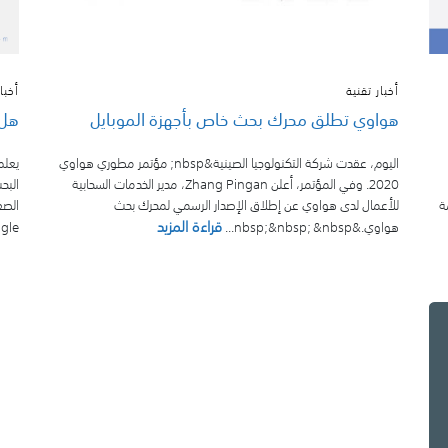
أخبار تقنية
أخبا
هواوي تطلق محرك بحث خاص بأجهزة الموبايل
هل 
اليوم، عقدت شركة التكنولوجيا الصينية&nbsp; مؤتمر مطوري هواوي
يعلم
2020. وفي المؤتمر، أعلن Zhang Pingan، مدير الخدمات السحابية
ة
للأعمال لدى هواوي عن إطلاق الإصدار الرسمي لمحرك بحث
قراءة المزيد
هواوي.&nbsp;&nbsp; &nbsp...
Google عند