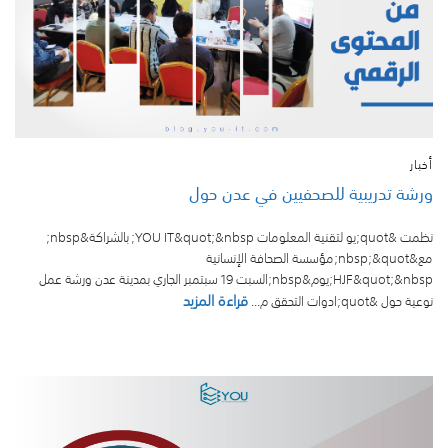
أخبار
ورشة تدريبية للصحفيين في عدن حول
نظمت &quot;يو لتقنية المعلومات YOU IT&quot;&nbsp; بالشراكة&nbsp;
مع&nbsp;&quot;مؤسسة الصحافة الإنسانية
HJF&quot;&nbsp;يوم&nbsp;السبت 19 سبتمبر الجاري بمدينة عدن ورشة عمل
قراءة المزيد
نوعية حول &quot;ادوات التحقق م...